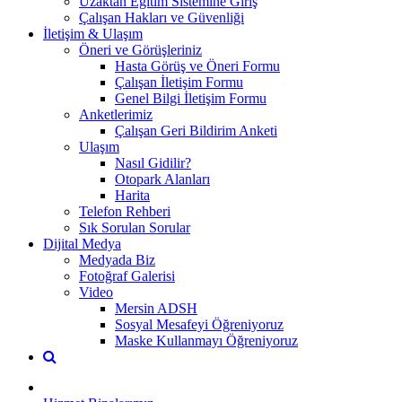
Uzaktan Eğitim Sistemine Giriş
Çalışan Hakları ve Güvenliği
İletişim & Ulaşım
Öneri ve Görüşleriniz
Hasta Görüş ve Öneri Formu
Çalışan İletişim Formu
Genel Bilgi İletişim Formu
Anketlerimiz
Çalışan Geri Bildirim Anketi
Ulaşım
Nasıl Gidilir?
Otopark Alanları
Harita
Telefon Rehberi
Sık Sorulan Sorular
Dijital Medya
Medyada Biz
Fotoğraf Galerisi
Video
Mersin ADSH
Sosyal Mesafeyi Öğreniyoruz
Maske Kullanmayı Öğreniyoruz