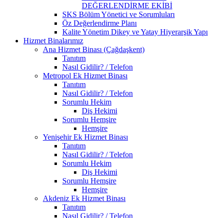
DEĞERLENDİRME EKİBİ
SKS Bölüm Yönetici ve Sorumluları
Öz Değerlendirme Planı
Kalite Yönetim Dikey ve Yatay Hiyerarşik Yapı
Hizmet Binalarımız
Ana Hizmet Binası (Çağdaşkent)
Tanıtım
Nasıl Gidilir? / Telefon
Metropol Ek Hizmet Binası
Tanıtım
Nasıl Gidilir? / Telefon
Sorumlu Hekim
Diş Hekimi
Sorumlu Hemşire
Hemşire
Yenişehir Ek Hizmet Binası
Tanıtım
Nasıl Gidilir? / Telefon
Sorumlu Hekim
Diş Hekimi
Sorumlu Hemşire
Hemşire
Akdeniz Ek Hizmet Binası
Tanıtım
Nasıl Gidilir? / Telefon