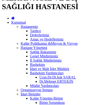
SAĞLIĞI HASTANESİ
Kurumsal
Hastanemiz
Tarihçe
Değerlerimiz
Amaç ve Hedeflerimiz
Kalite Politikamız &Misyon & Vizyon
Hastane Yönetimi
Sağlık Bakanımız
Genel Müdürümüz
İl Sağlık Müdürümüz
Başhekim
İdari ve Mali İşler Müdürü
Başhekim Yardımcıları
Uzm.Dr.Dt.Işık SARAL
Dt.Mehmet ERTEKİN
Müdür Yardımcıları
Organizasyon Şeması
İdari Birimler
Kalite Yönetim Birimi
Birim Sorumlusu