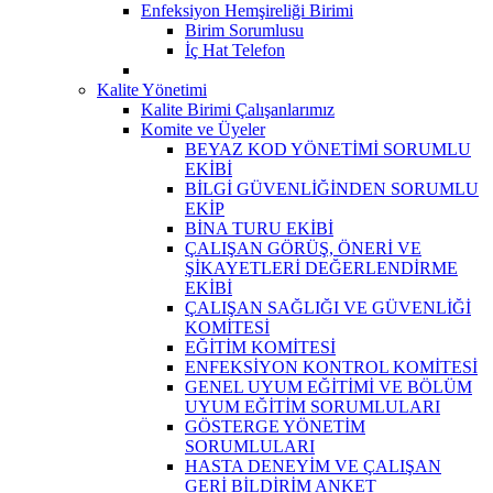
Enfeksiyon Hemşireliği Birimi
Birim Sorumlusu
İç Hat Telefon
Kalite Yönetimi
Kalite Birimi Çalışanlarımız
Komite ve Üyeler
BEYAZ KOD YÖNETİMİ SORUMLU
EKİBİ
BİLGİ GÜVENLİĞİNDEN SORUMLU
EKİP
BİNA TURU EKİBİ
ÇALIŞAN GÖRÜŞ, ÖNERİ VE
ŞİKAYETLERİ DEĞERLENDİRME
EKİBİ
ÇALIŞAN SAĞLIĞI VE GÜVENLİĞİ
KOMİTESİ
EĞİTİM KOMİTESİ
ENFEKSİYON KONTROL KOMİTESİ
GENEL UYUM EĞİTİMİ VE BÖLÜM
UYUM EĞİTİM SORUMLULARI
GÖSTERGE YÖNETİM
SORUMLULARI
HASTA DENEYİM VE ÇALIŞAN
GERİ BİLDİRİM ANKET