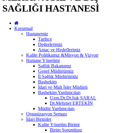
SAĞLIĞI HASTANESİ
Kurumsal
Hastanemiz
Tarihçe
Değerlerimiz
Amaç ve Hedeflerimiz
Kalite Politikamız &Misyon & Vizyon
Hastane Yönetimi
Sağlık Bakanımız
Genel Müdürümüz
İl Sağlık Müdürümüz
Başhekim
İdari ve Mali İşler Müdürü
Başhekim Yardımcıları
Uzm.Dr.Dt.Işık SARAL
Dt.Mehmet ERTEKİN
Müdür Yardımcıları
Organizasyon Şeması
İdari Birimler
Kalite Yönetim Birimi
Birim Sorumlusu