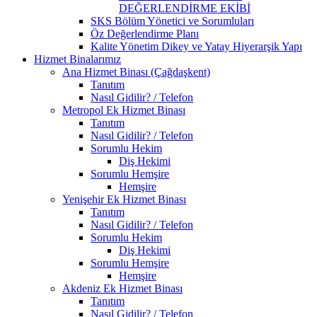
DEĞERLENDİRME EKİBİ
SKS Bölüm Yönetici ve Sorumluları
Öz Değerlendirme Planı
Kalite Yönetim Dikey ve Yatay Hiyerarşik Yapı
Hizmet Binalarımız
Ana Hizmet Binası (Çağdaşkent)
Tanıtım
Nasıl Gidilir? / Telefon
Metropol Ek Hizmet Binası
Tanıtım
Nasıl Gidilir? / Telefon
Sorumlu Hekim
Diş Hekimi
Sorumlu Hemşire
Hemşire
Yenişehir Ek Hizmet Binası
Tanıtım
Nasıl Gidilir? / Telefon
Sorumlu Hekim
Diş Hekimi
Sorumlu Hemşire
Hemşire
Akdeniz Ek Hizmet Binası
Tanıtım
Nasıl Gidilir? / Telefon