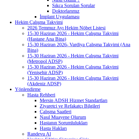
Sıkça Sorulan Sorular
Doktorlarımız
İmplant Uygulaması
Hekim Çalışma Takvimi
2026 Temmuz Ayı Hekim Nöbet Listesi
15-30 Haziran 2026 - Hekim Çalışma Takvimi
(Hastane Ana Bina)
15-30 Haziran 2026- Vardiya Çalışma Takvimi (Ana
Bina)
15-30 Haziran 2026 - Hekim Çalışma Takvimi
(Metropol ADSP)
15-30 Haziran 2026 - Hekim Çalışma Takvimi
(Yenişehir ADSP)
15-30 Haziran 2026 - Hekim Çalışma Takvimi
(Akdeniz ADSP)
Yönlendirme
Hasta Rehberi
Mersin ADSH Hizmet Standartları
Ziyaretçi ve Refakatçı Bilgileri
Çalışma Saatleri
Nasıl Muayene Olurum
Hastanın Sorumlulukları
Hasta Hakları
Randevu Al