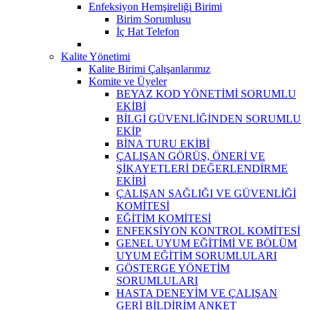
Enfeksiyon Hemşireliği Birimi
Birim Sorumlusu
İç Hat Telefon
Kalite Yönetimi
Kalite Birimi Çalışanlarımız
Komite ve Üyeler
BEYAZ KOD YÖNETİMİ SORUMLU
EKİBİ
BİLGİ GÜVENLİĞİNDEN SORUMLU
EKİP
BİNA TURU EKİBİ
ÇALIŞAN GÖRÜŞ, ÖNERİ VE
ŞİKAYETLERİ DEĞERLENDİRME
EKİBİ
ÇALIŞAN SAĞLIĞI VE GÜVENLİĞİ
KOMİTESİ
EĞİTİM KOMİTESİ
ENFEKSİYON KONTROL KOMİTESİ
GENEL UYUM EĞİTİMİ VE BÖLÜM
UYUM EĞİTİM SORUMLULARI
GÖSTERGE YÖNETİM
SORUMLULARI
HASTA DENEYİM VE ÇALIŞAN
GERİ BİLDİRİM ANKET