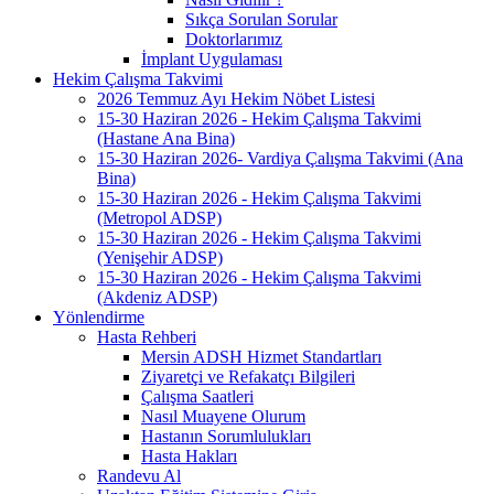
Sıkça Sorulan Sorular
Doktorlarımız
İmplant Uygulaması
Hekim Çalışma Takvimi
2026 Temmuz Ayı Hekim Nöbet Listesi
15-30 Haziran 2026 - Hekim Çalışma Takvimi
(Hastane Ana Bina)
15-30 Haziran 2026- Vardiya Çalışma Takvimi (Ana
Bina)
15-30 Haziran 2026 - Hekim Çalışma Takvimi
(Metropol ADSP)
15-30 Haziran 2026 - Hekim Çalışma Takvimi
(Yenişehir ADSP)
15-30 Haziran 2026 - Hekim Çalışma Takvimi
(Akdeniz ADSP)
Yönlendirme
Hasta Rehberi
Mersin ADSH Hizmet Standartları
Ziyaretçi ve Refakatçı Bilgileri
Çalışma Saatleri
Nasıl Muayene Olurum
Hastanın Sorumlulukları
Hasta Hakları
Randevu Al