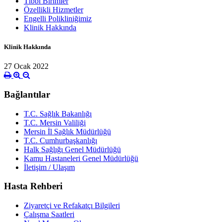
Tıbbi Birimler
Özellikli Hizmetler
Engelli Polikliniğimiz
Klinik Hakkında
Klinik Hakkında
27 Ocak 2022
Bağlantılar
T.C. Sağlık Bakanlığı
T.C. Mersin Valiliği
Mersin İl Sağlık Müdürlüğü
T.C. Cumhurbaşkanlığı
Halk Sağlığı Genel Müdürlüğü
Kamu Hastaneleri Genel Müdürlüğü
İletişim / Ulaşım
Hasta Rehberi
Ziyaretçi ve Refakatçı Bilgileri
Çalışma Saatleri