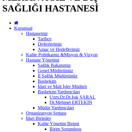
SAĞLIĞI HASTANESİ
Kurumsal
Hastanemiz
Tarihçe
Değerlerimiz
Amaç ve Hedeflerimiz
Kalite Politikamız &Misyon & Vizyon
Hastane Yönetimi
Sağlık Bakanımız
Genel Müdürümüz
İl Sağlık Müdürümüz
Başhekim
İdari ve Mali İşler Müdürü
Başhekim Yardımcıları
Uzm.Dr.Dt.Işık SARAL
Dt.Mehmet ERTEKİN
Müdür Yardımcıları
Organizasyon Şeması
İdari Birimler
Kalite Yönetim Birimi
Birim Sorumlusu