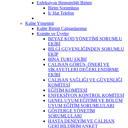
Enfeksiyon Hemşireliği Birimi
Birim Sorumlusu
İç Hat Telefon
Kalite Yönetimi
Kalite Birimi Çalışanlarımız
Komite ve Üyeler
BEYAZ KOD YÖNETİMİ SORUMLU
EKİBİ
BİLGİ GÜVENLİĞİNDEN SORUMLU
EKİP
BİNA TURU EKİBİ
ÇALIŞAN GÖRÜŞ, ÖNERİ VE
ŞİKAYETLERİ DEĞERLENDİRME
EKİBİ
ÇALIŞAN SAĞLIĞI VE GÜVENLİĞİ
KOMİTESİ
EĞİTİM KOMİTESİ
ENFEKSİYON KONTROL KOMİTESİ
GENEL UYUM EĞİTİMİ VE BÖLÜM
UYUM EĞİTİM SORUMLULARI
GÖSTERGE YÖNETİM
SORUMLULARI
HASTA DENEYİM VE ÇALIŞAN
GERİ BİLDİRİM ANKET