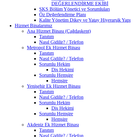
DEĞERLENDİRME EKİBİ
SKS Bölüm Yönetici ve Sorumluları
Öz Değerlendirme Planı
Kalite Yönetim Dikey ve Yatay Hiyerarşik Yapı
Hizmet Binalarımız
Ana Hizmet Binası (Çağdaşkent)
Tanıtım
Nasıl Gidilir? / Telefon
Metropol Ek Hizmet Binası
Tanıtım
Nasıl Gidilir? / Telefon
Sorumlu Hekim
Diş Hekimi
Sorumlu Hemşire
Hemşire
Yenişehir Ek Hizmet Binası
Tanıtım
Nasıl Gidilir? / Telefon
Sorumlu Hekim
Diş Hekimi
Sorumlu Hemşire
Hemşire
Akdeniz Ek Hizmet Binası
Tanıtım
Nasıl Gidilir? / Telefon