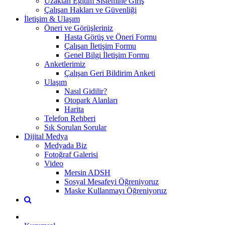
Uzaktan Eğitim Sistemine Giriş
Çalışan Hakları ve Güvenliği
İletişim & Ulaşım
Öneri ve Görüşleriniz
Hasta Görüş ve Öneri Formu
Çalışan İletişim Formu
Genel Bilgi İletişim Formu
Anketlerimiz
Çalışan Geri Bildirim Anketi
Ulaşım
Nasıl Gidilir?
Otopark Alanları
Harita
Telefon Rehberi
Sık Sorulan Sorular
Dijital Medya
Medyada Biz
Fotoğraf Galerisi
Video
Mersin ADSH
Sosyal Mesafeyi Öğreniyoruz
Maske Kullanmayı Öğreniyoruz