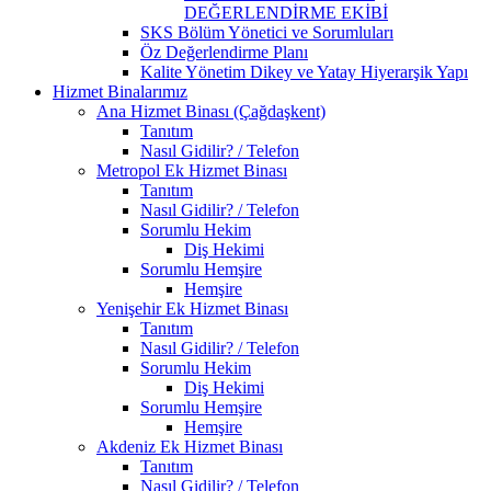
DEĞERLENDİRME EKİBİ
SKS Bölüm Yönetici ve Sorumluları
Öz Değerlendirme Planı
Kalite Yönetim Dikey ve Yatay Hiyerarşik Yapı
Hizmet Binalarımız
Ana Hizmet Binası (Çağdaşkent)
Tanıtım
Nasıl Gidilir? / Telefon
Metropol Ek Hizmet Binası
Tanıtım
Nasıl Gidilir? / Telefon
Sorumlu Hekim
Diş Hekimi
Sorumlu Hemşire
Hemşire
Yenişehir Ek Hizmet Binası
Tanıtım
Nasıl Gidilir? / Telefon
Sorumlu Hekim
Diş Hekimi
Sorumlu Hemşire
Hemşire
Akdeniz Ek Hizmet Binası
Tanıtım
Nasıl Gidilir? / Telefon