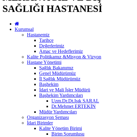
SAĞLIĞI HASTANESİ
Kurumsal
Hastanemiz
Tarihçe
Değerlerimiz
Amaç ve Hedeflerimiz
Kalite Politikamız &Misyon & Vizyon
Hastane Yönetimi
Sağlık Bakanımız
Genel Müdürümüz
İl Sağlık Müdürümüz
Başhekim
İdari ve Mali İşler Müdürü
Başhekim Yardımcıları
Uzm.Dr.Dt.Işık SARAL
Dt.Mehmet ERTEKİN
Müdür Yardımcıları
Organizasyon Şeması
İdari Birimler
Kalite Yönetim Birimi
Birim Sorumlusu