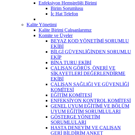
Enfeksiyon Hemşireliği Birimi
Birim Sorumlusu
İç Hat Telefon
Kalite Yönetimi
Kalite Birimi Çalışanlarımız
Komite ve Üyeler
BEYAZ KOD YÖNETİMİ SORUMLU
EKİBİ
BİLGİ GÜVENLİĞİNDEN SORUMLU
EKİP
BİNA TURU EKİBİ
ÇALIŞAN GÖRÜŞ, ÖNERİ VE
ŞİKAYETLERİ DEĞERLENDİRME
EKİBİ
ÇALIŞAN SAĞLIĞI VE GÜVENLİĞİ
KOMİTESİ
EĞİTİM KOMİTESİ
ENFEKSİYON KONTROL KOMİTESİ
GENEL UYUM EĞİTİMİ VE BÖLÜM
UYUM EĞİTİM SORUMLULARI
GÖSTERGE YÖNETİM
SORUMLULARI
HASTA DENEYİM VE ÇALIŞAN
GERİ BİLDİRİM ANKET