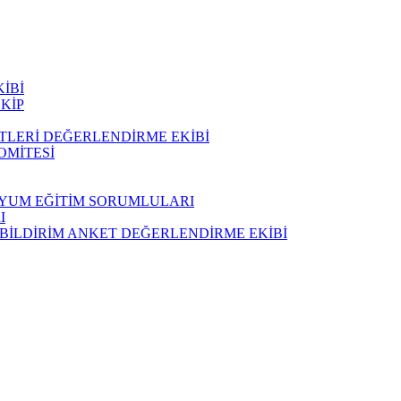
İBİ
KİP
ETLERİ DEĞERLENDİRME EKİBİ
OMİTESİ
UYUM EĞİTİM SORUMLULARI
I
 BİLDİRİM ANKET DEĞERLENDİRME EKİBİ