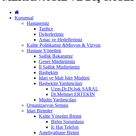
Kurumsal
Hastanemiz
Tarihçe
Değerlerimiz
Amaç ve Hedeflerimiz
Kalite Politikamız &Misyon & Vizyon
Hastane Yönetimi
Sağlık Bakanımız
Genel Müdürümüz
İl Sağlık Müdürümüz
Başhekim
İdari ve Mali İşler Müdürü
Başhekim Yardımcıları
Uzm.Dr.Dt.Işık SARAL
Dt.Mehmet ERTEKİN
Müdür Yardımcıları
Organizasyon Şeması
İdari Birimler
Kalite Yönetim Birimi
Birim Sorumlusu
İç Hat Telefon
Ameliyathane Birimi