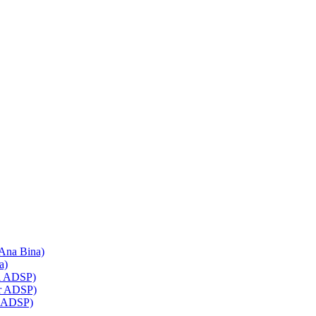
 Ana Bina)
a)
ol ADSP)
ir ADSP)
z ADSP)