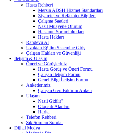
Hasta Rehberi
Mersin ADSH Hizmet Standartları
Ziyaretçi ve Refakatçı Bilgileri
Çalışma Saatleri
Nasıl Muayene Olurum
Hastanın Sorumlulukları
Hasta Hakları
Randevu Al
Uzaktan Eğitim Sistemine Giriş
Çalışan Hakları ve Güvenliği
İletişim & Ulaşım
Öneri ve Görüşleriniz
Hasta Görüş ve Öneri Formu
Çalışan İletişim Formu
Genel Bilgi İletişim Formu
Anketlerimiz
Çalışan Geri Bildirim Anketi
Ulaşım
Nasıl Gidilir?
Otopark Alanları
Harita
Telefon Rehberi
Sık Sorulan Sorular
Dijital Medya