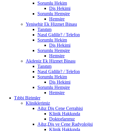
Sorumlu Hekim
Diş Hekimi
Sorumlu Hemşire
Hemşire
Yenişehir Ek Hizmet Binası
Tanıtım
Nasıl Gidilir? / Telefon
Sorumlu Hekim
Diş Hekimi
Sorumlu Hemşire
Hemşire
Akdeniz Ek Hizmet Binası
Tanıtım
Nasıl Gidilir? / Telefon
Sorumlu Hekim
Diş Hekimi
Sorumlu Hemşire
Hemşire
Tıbbi Birimler
Kliniklerimiz
Ağız Diş Çene Cerrahisi
Klinik Hakkında
Doktorlarımız
Ağız,Diş ve Çene Radyolojisi
Klinik Hakkında