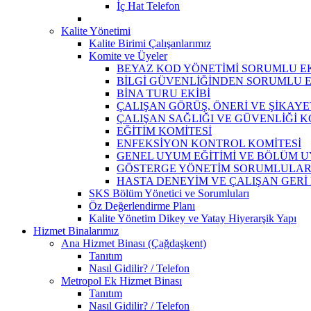
İç Hat Telefon
Kalite Yönetimi
Kalite Birimi Çalışanlarımız
Komite ve Üyeler
BEYAZ KOD YÖNETİMİ SORUMLU EK
BİLGİ GÜVENLİĞİNDEN SORUMLU E
BİNA TURU EKİBİ
ÇALIŞAN GÖRÜŞ, ÖNERİ VE ŞİKAY
ÇALIŞAN SAĞLIĞI VE GÜVENLİĞİ K
EĞİTİM KOMİTESİ
ENFEKSİYON KONTROL KOMİTESİ
GENEL UYUM EĞİTİMİ VE BÖLÜM 
GÖSTERGE YÖNETİM SORUMLULAR
HASTA DENEYİM VE ÇALIŞAN GERİ
SKS Bölüm Yönetici ve Sorumluları
Öz Değerlendirme Planı
Kalite Yönetim Dikey ve Yatay Hiyerarşik Yapı
Hizmet Binalarımız
Ana Hizmet Binası (Çağdaşkent)
Tanıtım
Nasıl Gidilir? / Telefon
Metropol Ek Hizmet Binası
Tanıtım
Nasıl Gidilir? / Telefon