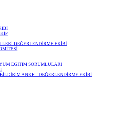
İBİ
KİP
ETLERİ DEĞERLENDİRME EKİBİ
OMİTESİ
UYUM EĞİTİM SORUMLULARI
I
 BİLDİRİM ANKET DEĞERLENDİRME EKİBİ