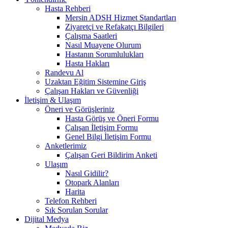
Hasta Rehberi
Mersin ADSH Hizmet Standartları
Ziyaretçi ve Refakatçı Bilgileri
Çalışma Saatleri
Nasıl Muayene Olurum
Hastanın Sorumlulukları
Hasta Hakları
Randevu Al
Uzaktan Eğitim Sistemine Giriş
Çalışan Hakları ve Güvenliği
İletişim & Ulaşım
Öneri ve Görüşleriniz
Hasta Görüş ve Öneri Formu
Çalışan İletişim Formu
Genel Bilgi İletişim Formu
Anketlerimiz
Çalışan Geri Bildirim Anketi
Ulaşım
Nasıl Gidilir?
Otopark Alanları
Harita
Telefon Rehberi
Sık Sorulan Sorular
Dijital Medya