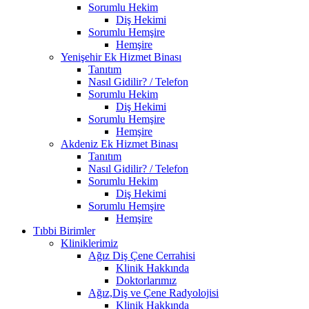
Sorumlu Hekim
Diş Hekimi
Sorumlu Hemşire
Hemşire
Yenişehir Ek Hizmet Binası
Tanıtım
Nasıl Gidilir? / Telefon
Sorumlu Hekim
Diş Hekimi
Sorumlu Hemşire
Hemşire
Akdeniz Ek Hizmet Binası
Tanıtım
Nasıl Gidilir? / Telefon
Sorumlu Hekim
Diş Hekimi
Sorumlu Hemşire
Hemşire
Tıbbi Birimler
Kliniklerimiz
Ağız Diş Çene Cerrahisi
Klinik Hakkında
Doktorlarımız
Ağız,Diş ve Çene Radyolojisi
Klinik Hakkında