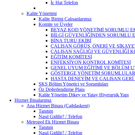
İç Hat Telefon
Kalite Yönetimi
Kalite Birimi Çalışanlarımız
Komite ve Üyeler
BEYAZ KOD YÖNETİMİ SORUMLU EK
BİLGİ GÜVENLİĞİNDEN SORUMLU E
BİNA TURU EKİBİ
ÇALIŞAN GÖRÜŞ, ÖNERİ VE ŞİKAY
ÇALIŞAN SAĞLIĞI VE GÜVENLİĞİ K
EĞİTİM KOMİTESİ
ENFEKSİYON KONTROL KOMİTESİ
GENEL UYUM EĞİTİMİ VE BÖLÜM 
GÖSTERGE YÖNETİM SORUMLULAR
HASTA DENEYİM VE ÇALIŞAN GERİ
SKS Bölüm Yönetici ve Sorumluları
Öz Değerlendirme Planı
Kalite Yönetim Dikey ve Yatay Hiyerarşik Yapı
Hizmet Binalarımız
Ana Hizmet Binası (Çağdaşkent)
Tanıtım
Nasıl Gidilir? / Telefon
Metropol Ek Hizmet Binası
Tanıtım
Nasıl Gidilir? / Telefon