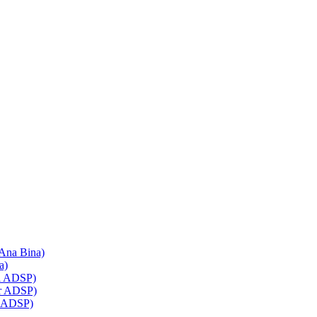
 Ana Bina)
a)
ol ADSP)
ir ADSP)
z ADSP)