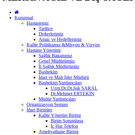
Kurumsal
Hastanemiz
Tarihçe
Değerlerimiz
Amaç ve Hedeflerimiz
Kalite Politikamız &Misyon & Vizyon
Hastane Yönetimi
Sağlık Bakanımız
Genel Müdürümüz
İl Sağlık Müdürümüz
Başhekim
İdari ve Mali İşler Müdürü
Başhekim Yardımcıları
Uzm.Dr.Dt.Işık SARAL
Dt.Mehmet ERTEKİN
Müdür Yardımcıları
Organizasyon Şeması
İdari Birimler
Kalite Yönetim Birimi
Birim Sorumlusu
İç Hat Telefon
Ameliyathane Birimi