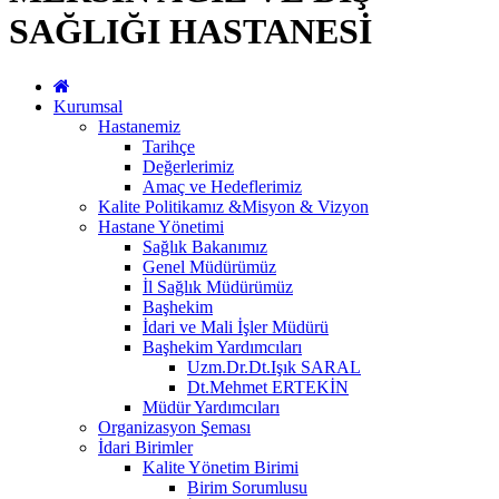
SAĞLIĞI HASTANESİ
Kurumsal
Hastanemiz
Tarihçe
Değerlerimiz
Amaç ve Hedeflerimiz
Kalite Politikamız &Misyon & Vizyon
Hastane Yönetimi
Sağlık Bakanımız
Genel Müdürümüz
İl Sağlık Müdürümüz
Başhekim
İdari ve Mali İşler Müdürü
Başhekim Yardımcıları
Uzm.Dr.Dt.Işık SARAL
Dt.Mehmet ERTEKİN
Müdür Yardımcıları
Organizasyon Şeması
İdari Birimler
Kalite Yönetim Birimi
Birim Sorumlusu