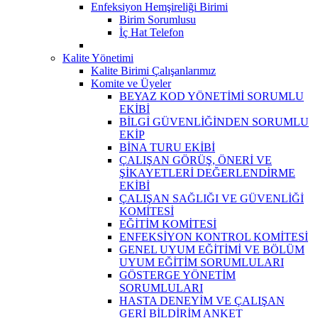
Enfeksiyon Hemşireliği Birimi
Birim Sorumlusu
İç Hat Telefon
Kalite Yönetimi
Kalite Birimi Çalışanlarımız
Komite ve Üyeler
BEYAZ KOD YÖNETİMİ SORUMLU
EKİBİ
BİLGİ GÜVENLİĞİNDEN SORUMLU
EKİP
BİNA TURU EKİBİ
ÇALIŞAN GÖRÜŞ, ÖNERİ VE
ŞİKAYETLERİ DEĞERLENDİRME
EKİBİ
ÇALIŞAN SAĞLIĞI VE GÜVENLİĞİ
KOMİTESİ
EĞİTİM KOMİTESİ
ENFEKSİYON KONTROL KOMİTESİ
GENEL UYUM EĞİTİMİ VE BÖLÜM
UYUM EĞİTİM SORUMLULARI
GÖSTERGE YÖNETİM
SORUMLULARI
HASTA DENEYİM VE ÇALIŞAN
GERİ BİLDİRİM ANKET