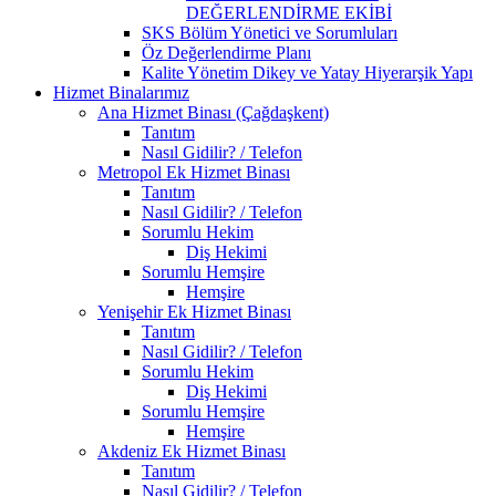
DEĞERLENDİRME EKİBİ
SKS Bölüm Yönetici ve Sorumluları
Öz Değerlendirme Planı
Kalite Yönetim Dikey ve Yatay Hiyerarşik Yapı
Hizmet Binalarımız
Ana Hizmet Binası (Çağdaşkent)
Tanıtım
Nasıl Gidilir? / Telefon
Metropol Ek Hizmet Binası
Tanıtım
Nasıl Gidilir? / Telefon
Sorumlu Hekim
Diş Hekimi
Sorumlu Hemşire
Hemşire
Yenişehir Ek Hizmet Binası
Tanıtım
Nasıl Gidilir? / Telefon
Sorumlu Hekim
Diş Hekimi
Sorumlu Hemşire
Hemşire
Akdeniz Ek Hizmet Binası
Tanıtım
Nasıl Gidilir? / Telefon