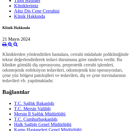
Tıbbi Birimler
Kliniklerimiz
Ağız Diş Çene Cerrahisi
Klinik Hakkında
Klinik Hakkında
21 Mayıs 2024
Kliniklerden yönlendirilen hastalara, cerrahi müdahale polikliniğinde
tekrar değerlendirilerek tedavi durumuna göre randevu verilir. Bu
klinikte gömülü diş operasyonu, preprotetik cerrahi işlemleri,
odontojenik enfeksiyon tedavileri, odontojenik kist operasyonları,
çene yüz bölgesi patolojileri ve tedavileri, diş ve çene travmalarının
tedavileri vb. yapılmaktadır.
Bağlantılar
T.C. Sağlık Bakanlığı
T.C. Mersin Valiliği
Mersin İl Sağlık Müdürlüğü
T.C. Cumhurbaşkanlığı
Halk Sağlığı Genel Müdürlüğü
Kamu Hastaneleri Genel Müdürlüğü