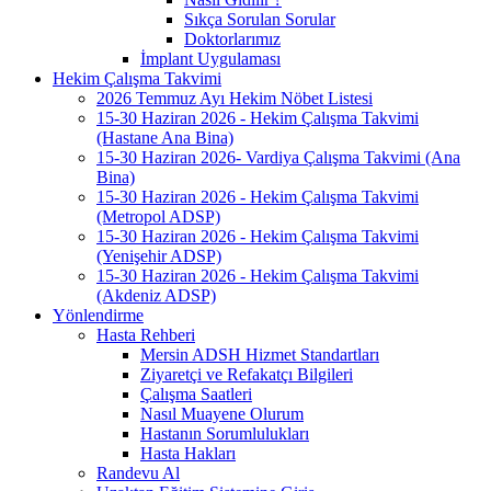
Sıkça Sorulan Sorular
Doktorlarımız
İmplant Uygulaması
Hekim Çalışma Takvimi
2026 Temmuz Ayı Hekim Nöbet Listesi
15-30 Haziran 2026 - Hekim Çalışma Takvimi
(Hastane Ana Bina)
15-30 Haziran 2026- Vardiya Çalışma Takvimi (Ana
Bina)
15-30 Haziran 2026 - Hekim Çalışma Takvimi
(Metropol ADSP)
15-30 Haziran 2026 - Hekim Çalışma Takvimi
(Yenişehir ADSP)
15-30 Haziran 2026 - Hekim Çalışma Takvimi
(Akdeniz ADSP)
Yönlendirme
Hasta Rehberi
Mersin ADSH Hizmet Standartları
Ziyaretçi ve Refakatçı Bilgileri
Çalışma Saatleri
Nasıl Muayene Olurum
Hastanın Sorumlulukları
Hasta Hakları
Randevu Al