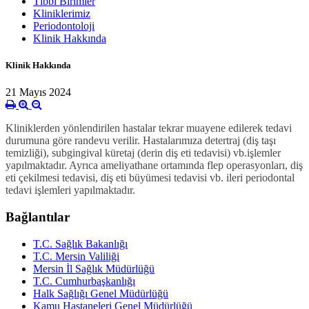
Tıbbi Birimler
Kliniklerimiz
Periodontoloji
Klinik Hakkında
Klinik Hakkında
21 Mayıs 2024
Kliniklerden yönlendirilen hastalar tekrar muayene edilerek tedavi
durumuna göre randevu verilir. Hastalarımıza detertraj (diş taşı
temizliği), subgingival küretaj (derin diş eti tedavisi) vb.işlemler
yapılmaktadır. Ayrıca ameliyathane ortamında flep operasyonları, diş
eti çekilmesi tedavisi, diş eti büyümesi tedavisi vb. ileri periodontal
tedavi işlemleri yapılmaktadır.
Bağlantılar
T.C. Sağlık Bakanlığı
T.C. Mersin Valiliği
Mersin İl Sağlık Müdürlüğü
T.C. Cumhurbaşkanlığı
Halk Sağlığı Genel Müdürlüğü
Kamu Hastaneleri Genel Müdürlüğü