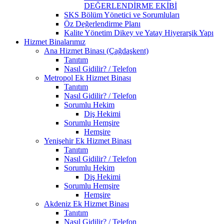
DEĞERLENDİRME EKİBİ
SKS Bölüm Yönetici ve Sorumluları
Öz Değerlendirme Planı
Kalite Yönetim Dikey ve Yatay Hiyerarşik Yapı
Hizmet Binalarımız
Ana Hizmet Binası (Çağdaşkent)
Tanıtım
Nasıl Gidilir? / Telefon
Metropol Ek Hizmet Binası
Tanıtım
Nasıl Gidilir? / Telefon
Sorumlu Hekim
Diş Hekimi
Sorumlu Hemşire
Hemşire
Yenişehir Ek Hizmet Binası
Tanıtım
Nasıl Gidilir? / Telefon
Sorumlu Hekim
Diş Hekimi
Sorumlu Hemşire
Hemşire
Akdeniz Ek Hizmet Binası
Tanıtım
Nasıl Gidilir? / Telefon