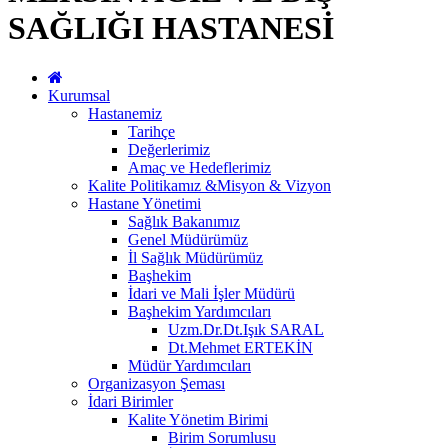
SAĞLIĞI HASTANESİ
Kurumsal
Hastanemiz
Tarihçe
Değerlerimiz
Amaç ve Hedeflerimiz
Kalite Politikamız &Misyon & Vizyon
Hastane Yönetimi
Sağlık Bakanımız
Genel Müdürümüz
İl Sağlık Müdürümüz
Başhekim
İdari ve Mali İşler Müdürü
Başhekim Yardımcıları
Uzm.Dr.Dt.Işık SARAL
Dt.Mehmet ERTEKİN
Müdür Yardımcıları
Organizasyon Şeması
İdari Birimler
Kalite Yönetim Birimi
Birim Sorumlusu