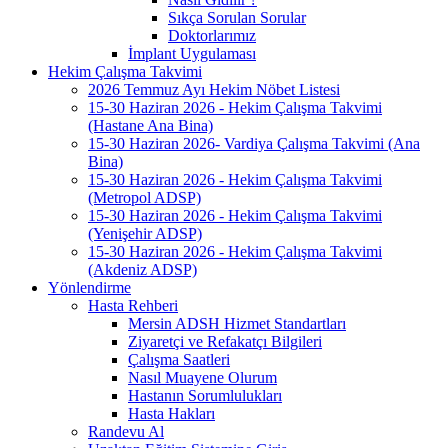
Sıkça Sorulan Sorular
Doktorlarımız
İmplant Uygulaması
Hekim Çalışma Takvimi
2026 Temmuz Ayı Hekim Nöbet Listesi
15-30 Haziran 2026 - Hekim Çalışma Takvimi
(Hastane Ana Bina)
15-30 Haziran 2026- Vardiya Çalışma Takvimi (Ana
Bina)
15-30 Haziran 2026 - Hekim Çalışma Takvimi
(Metropol ADSP)
15-30 Haziran 2026 - Hekim Çalışma Takvimi
(Yenişehir ADSP)
15-30 Haziran 2026 - Hekim Çalışma Takvimi
(Akdeniz ADSP)
Yönlendirme
Hasta Rehberi
Mersin ADSH Hizmet Standartları
Ziyaretçi ve Refakatçı Bilgileri
Çalışma Saatleri
Nasıl Muayene Olurum
Hastanın Sorumlulukları
Hasta Hakları
Randevu Al