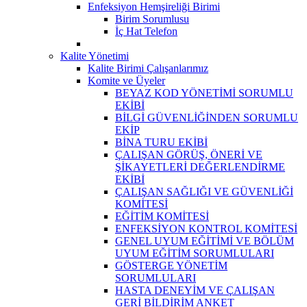
Enfeksiyon Hemşireliği Birimi
Birim Sorumlusu
İç Hat Telefon
Kalite Yönetimi
Kalite Birimi Çalışanlarımız
Komite ve Üyeler
BEYAZ KOD YÖNETİMİ SORUMLU
EKİBİ
BİLGİ GÜVENLİĞİNDEN SORUMLU
EKİP
BİNA TURU EKİBİ
ÇALIŞAN GÖRÜŞ, ÖNERİ VE
ŞİKAYETLERİ DEĞERLENDİRME
EKİBİ
ÇALIŞAN SAĞLIĞI VE GÜVENLİĞİ
KOMİTESİ
EĞİTİM KOMİTESİ
ENFEKSİYON KONTROL KOMİTESİ
GENEL UYUM EĞİTİMİ VE BÖLÜM
UYUM EĞİTİM SORUMLULARI
GÖSTERGE YÖNETİM
SORUMLULARI
HASTA DENEYİM VE ÇALIŞAN
GERİ BİLDİRİM ANKET