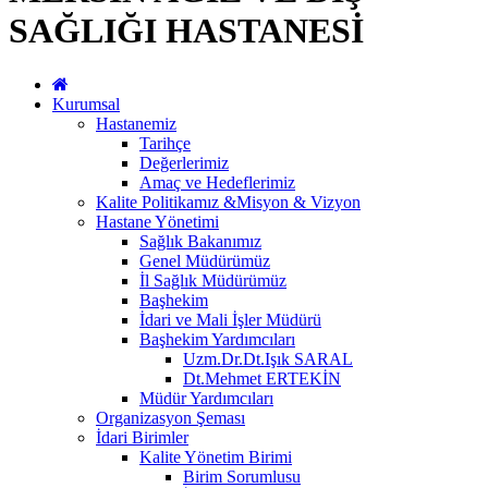
SAĞLIĞI HASTANESİ
Kurumsal
Hastanemiz
Tarihçe
Değerlerimiz
Amaç ve Hedeflerimiz
Kalite Politikamız &Misyon & Vizyon
Hastane Yönetimi
Sağlık Bakanımız
Genel Müdürümüz
İl Sağlık Müdürümüz
Başhekim
İdari ve Mali İşler Müdürü
Başhekim Yardımcıları
Uzm.Dr.Dt.Işık SARAL
Dt.Mehmet ERTEKİN
Müdür Yardımcıları
Organizasyon Şeması
İdari Birimler
Kalite Yönetim Birimi
Birim Sorumlusu