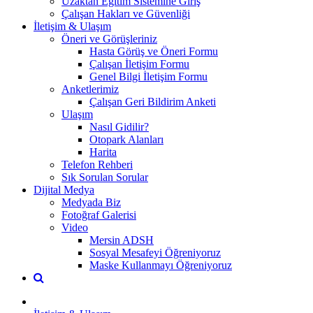
Uzaktan Eğitim Sistemine Giriş
Çalışan Hakları ve Güvenliği
İletişim & Ulaşım
Öneri ve Görüşleriniz
Hasta Görüş ve Öneri Formu
Çalışan İletişim Formu
Genel Bilgi İletişim Formu
Anketlerimiz
Çalışan Geri Bildirim Anketi
Ulaşım
Nasıl Gidilir?
Otopark Alanları
Harita
Telefon Rehberi
Sık Sorulan Sorular
Dijital Medya
Medyada Biz
Fotoğraf Galerisi
Video
Mersin ADSH
Sosyal Mesafeyi Öğreniyoruz
Maske Kullanmayı Öğreniyoruz