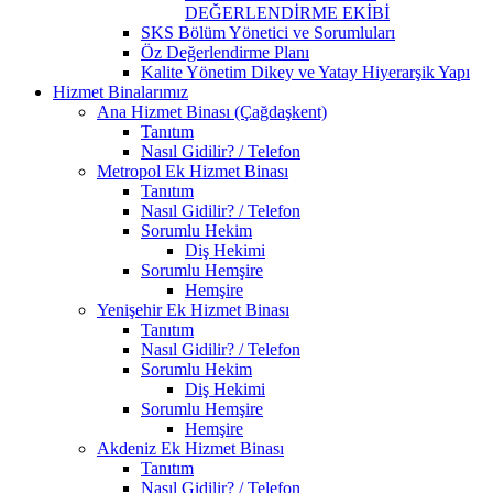
DEĞERLENDİRME EKİBİ
SKS Bölüm Yönetici ve Sorumluları
Öz Değerlendirme Planı
Kalite Yönetim Dikey ve Yatay Hiyerarşik Yapı
Hizmet Binalarımız
Ana Hizmet Binası (Çağdaşkent)
Tanıtım
Nasıl Gidilir? / Telefon
Metropol Ek Hizmet Binası
Tanıtım
Nasıl Gidilir? / Telefon
Sorumlu Hekim
Diş Hekimi
Sorumlu Hemşire
Hemşire
Yenişehir Ek Hizmet Binası
Tanıtım
Nasıl Gidilir? / Telefon
Sorumlu Hekim
Diş Hekimi
Sorumlu Hemşire
Hemşire
Akdeniz Ek Hizmet Binası
Tanıtım
Nasıl Gidilir? / Telefon