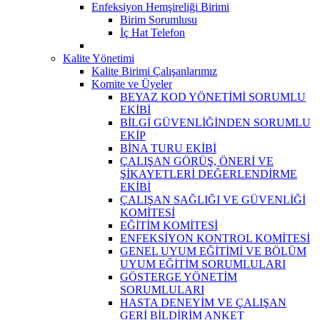
Enfeksiyon Hemşireliği Birimi
Birim Sorumlusu
İç Hat Telefon
Kalite Yönetimi
Kalite Birimi Çalışanlarımız
Komite ve Üyeler
BEYAZ KOD YÖNETİMİ SORUMLU
EKİBİ
BİLGİ GÜVENLİĞİNDEN SORUMLU
EKİP
BİNA TURU EKİBİ
ÇALIŞAN GÖRÜŞ, ÖNERİ VE
ŞİKAYETLERİ DEĞERLENDİRME
EKİBİ
ÇALIŞAN SAĞLIĞI VE GÜVENLİĞİ
KOMİTESİ
EĞİTİM KOMİTESİ
ENFEKSİYON KONTROL KOMİTESİ
GENEL UYUM EĞİTİMİ VE BÖLÜM
UYUM EĞİTİM SORUMLULARI
GÖSTERGE YÖNETİM
SORUMLULARI
HASTA DENEYİM VE ÇALIŞAN
GERİ BİLDİRİM ANKET