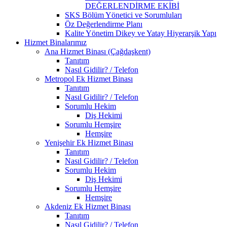
DEĞERLENDİRME EKİBİ
SKS Bölüm Yönetici ve Sorumluları
Öz Değerlendirme Planı
Kalite Yönetim Dikey ve Yatay Hiyerarşik Yapı
Hizmet Binalarımız
Ana Hizmet Binası (Çağdaşkent)
Tanıtım
Nasıl Gidilir? / Telefon
Metropol Ek Hizmet Binası
Tanıtım
Nasıl Gidilir? / Telefon
Sorumlu Hekim
Diş Hekimi
Sorumlu Hemşire
Hemşire
Yenişehir Ek Hizmet Binası
Tanıtım
Nasıl Gidilir? / Telefon
Sorumlu Hekim
Diş Hekimi
Sorumlu Hemşire
Hemşire
Akdeniz Ek Hizmet Binası
Tanıtım
Nasıl Gidilir? / Telefon