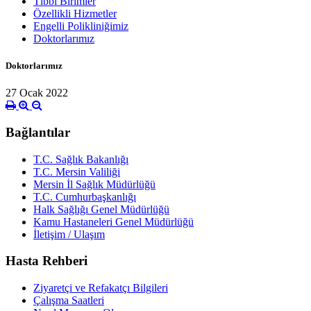
Tıbbi Birimler
Özellikli Hizmetler
Engelli Polikliniğimiz
Doktorlarımız
Doktorlarımız
27 Ocak 2022
Bağlantılar
T.C. Sağlık Bakanlığı
T.C. Mersin Valiliği
Mersin İl Sağlık Müdürlüğü
T.C. Cumhurbaşkanlığı
Halk Sağlığı Genel Müdürlüğü
Kamu Hastaneleri Genel Müdürlüğü
İletişim / Ulaşım
Hasta Rehberi
Ziyaretçi ve Refakatçı Bilgileri
Çalışma Saatleri