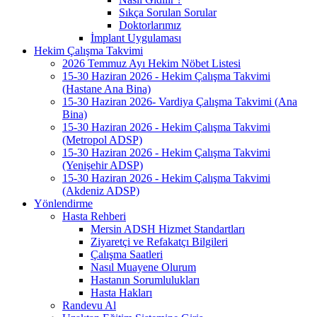
Sıkça Sorulan Sorular
Doktorlarımız
İmplant Uygulaması
Hekim Çalışma Takvimi
2026 Temmuz Ayı Hekim Nöbet Listesi
15-30 Haziran 2026 - Hekim Çalışma Takvimi
(Hastane Ana Bina)
15-30 Haziran 2026- Vardiya Çalışma Takvimi (Ana
Bina)
15-30 Haziran 2026 - Hekim Çalışma Takvimi
(Metropol ADSP)
15-30 Haziran 2026 - Hekim Çalışma Takvimi
(Yenişehir ADSP)
15-30 Haziran 2026 - Hekim Çalışma Takvimi
(Akdeniz ADSP)
Yönlendirme
Hasta Rehberi
Mersin ADSH Hizmet Standartları
Ziyaretçi ve Refakatçı Bilgileri
Çalışma Saatleri
Nasıl Muayene Olurum
Hastanın Sorumlulukları
Hasta Hakları
Randevu Al