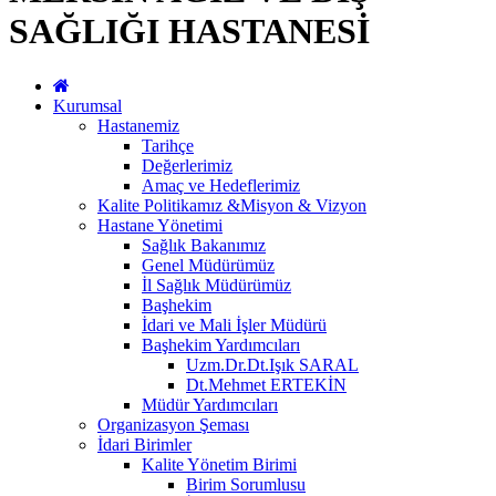
SAĞLIĞI HASTANESİ
Kurumsal
Hastanemiz
Tarihçe
Değerlerimiz
Amaç ve Hedeflerimiz
Kalite Politikamız &Misyon & Vizyon
Hastane Yönetimi
Sağlık Bakanımız
Genel Müdürümüz
İl Sağlık Müdürümüz
Başhekim
İdari ve Mali İşler Müdürü
Başhekim Yardımcıları
Uzm.Dr.Dt.Işık SARAL
Dt.Mehmet ERTEKİN
Müdür Yardımcıları
Organizasyon Şeması
İdari Birimler
Kalite Yönetim Birimi
Birim Sorumlusu