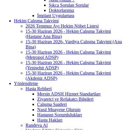
Sıkça Sorulan Sorular
Doktorlarımız
İmplant Uygulaması
Hekim Çalışma Takvimi
2026 Temmuz Ayı Hekim Nöbet Listesi
15-30 Haziran 2026 - Hekim Çalışma Takvimi
(Hastane Ana Bina)
15-30 Haziran 2026- Vardiya Çalışma Takvimi (Ana
Bina)
15-30 Haziran 2026 - Hekim Çalışma Takvimi
(Metropol ADSP)
15-30 Haziran 2026 - Hekim Çalışma Takvimi
(Yenişehir ADSP)
15-30 Haziran 2026 - Hekim Çalışma Takvimi
(Akdeniz ADSP)
Yönlendirme
Hasta Rehberi
Mersin ADSH Hizmet Standartları
Ziyaretçi ve Refakatçı Bilgileri
Çalışma Saatleri
Nasıl Muayene Olurum
Hastanın Sorumlulukları
Hasta Hakları
Randevu Al