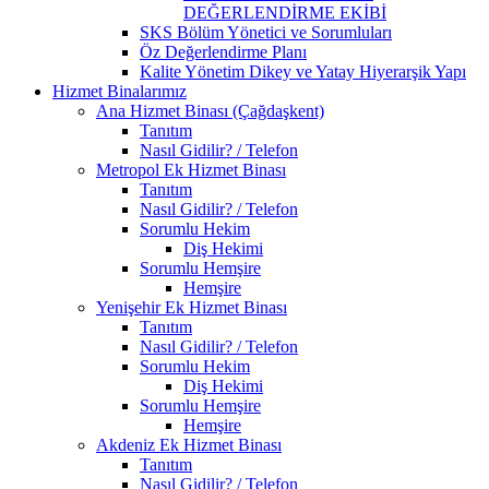
DEĞERLENDİRME EKİBİ
SKS Bölüm Yönetici ve Sorumluları
Öz Değerlendirme Planı
Kalite Yönetim Dikey ve Yatay Hiyerarşik Yapı
Hizmet Binalarımız
Ana Hizmet Binası (Çağdaşkent)
Tanıtım
Nasıl Gidilir? / Telefon
Metropol Ek Hizmet Binası
Tanıtım
Nasıl Gidilir? / Telefon
Sorumlu Hekim
Diş Hekimi
Sorumlu Hemşire
Hemşire
Yenişehir Ek Hizmet Binası
Tanıtım
Nasıl Gidilir? / Telefon
Sorumlu Hekim
Diş Hekimi
Sorumlu Hemşire
Hemşire
Akdeniz Ek Hizmet Binası
Tanıtım
Nasıl Gidilir? / Telefon