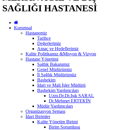
SAĞLIĞI HASTANESİ
Kurumsal
Hastanemiz
Tarihçe
Değerlerimiz
Amaç ve Hedeflerimiz
Kalite Politikamız &Misyon & Vizyon
Hastane Yönetimi
Sağlık Bakanımız
Genel Müdürümüz
İl Sağlık Müdürümüz
Başhekim
İdari ve Mali İşler Müdürü
Başhekim Yardımcıları
Uzm.Dr.Dt.Işık SARAL
Dt.Mehmet ERTEKİN
Müdür Yardımcıları
Organizasyon Şeması
İdari Birimler
Kalite Yönetim Birimi
Birim Sorumlusu