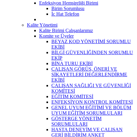
Enfeksiyon Hemşireliği Birimi
Birim Sorumlusu
İç Hat Telefon
Kalite Yönetimi
Kalite Birimi Çalışanlarımız
Komite ve Üyeler
BEYAZ KOD YÖNETİMİ SORUMLU
EKİBİ
BİLGİ GÜVENLİĞİNDEN SORUMLU
EKİP
BİNA TURU EKİBİ
ÇALIŞAN GÖRÜŞ, ÖNERİ VE
ŞİKAYETLERİ DEĞERLENDİRME
EKİBİ
ÇALIŞAN SAĞLIĞI VE GÜVENLİĞİ
KOMİTESİ
EĞİTİM KOMİTESİ
ENFEKSİYON KONTROL KOMİTESİ
GENEL UYUM EĞİTİMİ VE BÖLÜM
UYUM EĞİTİM SORUMLULARI
GÖSTERGE YÖNETİM
SORUMLULARI
HASTA DENEYİM VE ÇALIŞAN
GERİ BİLDİRİM ANKET