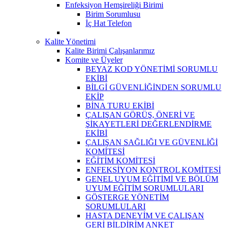
Enfeksiyon Hemşireliği Birimi
Birim Sorumlusu
İç Hat Telefon
Kalite Yönetimi
Kalite Birimi Çalışanlarımız
Komite ve Üyeler
BEYAZ KOD YÖNETİMİ SORUMLU
EKİBİ
BİLGİ GÜVENLİĞİNDEN SORUMLU
EKİP
BİNA TURU EKİBİ
ÇALIŞAN GÖRÜŞ, ÖNERİ VE
ŞİKAYETLERİ DEĞERLENDİRME
EKİBİ
ÇALIŞAN SAĞLIĞI VE GÜVENLİĞİ
KOMİTESİ
EĞİTİM KOMİTESİ
ENFEKSİYON KONTROL KOMİTESİ
GENEL UYUM EĞİTİMİ VE BÖLÜM
UYUM EĞİTİM SORUMLULARI
GÖSTERGE YÖNETİM
SORUMLULARI
HASTA DENEYİM VE ÇALIŞAN
GERİ BİLDİRİM ANKET