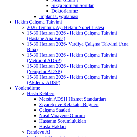
Sıkça Sorulan Sorular
Doktorlarımız
İmplant Uygulaması
Hekim Çalışma Takvimi
2026 Temmuz Ayı Hekim Nöbet Listesi
15-30 Haziran 2026 - Hekim Çalışma Takvimi
(Hastane Ana Bina)
15-30 Haziran 2026- Vardiya Çalışma Takvimi (Ana
Bina)
15-30 Haziran 2026 - Hekim Çalışma Takvimi
(Metropol ADSP)
15-30 Haziran 2026 - Hekim Çalışma Takvimi
(Yenişehir ADSP)
15-30 Haziran 2026 - Hekim Çalışma Takvimi
(Akdeniz ADSP)
Yönlendirme
Hasta Rehberi
Mersin ADSH Hizmet Standartları
Ziyaretçi ve Refakatçı Bilgileri
Çalışma Saatleri
Nasıl Muayene Olurum
Hastanın Sorumlulukları
Hasta Hakları
Randevu Al