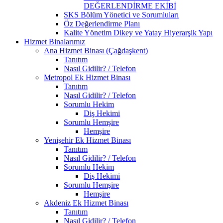
DEĞERLENDİRME EKİBİ
SKS Bölüm Yönetici ve Sorumluları
Öz Değerlendirme Planı
Kalite Yönetim Dikey ve Yatay Hiyerarşik Yapı
Hizmet Binalarımız
Ana Hizmet Binası (Çağdaşkent)
Tanıtım
Nasıl Gidilir? / Telefon
Metropol Ek Hizmet Binası
Tanıtım
Nasıl Gidilir? / Telefon
Sorumlu Hekim
Diş Hekimi
Sorumlu Hemşire
Hemşire
Yenişehir Ek Hizmet Binası
Tanıtım
Nasıl Gidilir? / Telefon
Sorumlu Hekim
Diş Hekimi
Sorumlu Hemşire
Hemşire
Akdeniz Ek Hizmet Binası
Tanıtım
Nasıl Gidilir? / Telefon