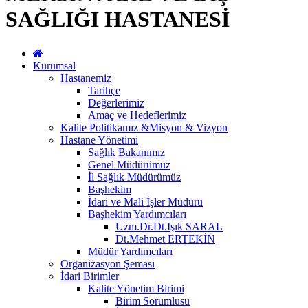
SAĞLIĞI HASTANESİ
Kurumsal
Hastanemiz
Tarihçe
Değerlerimiz
Amaç ve Hedeflerimiz
Kalite Politikamız &Misyon & Vizyon
Hastane Yönetimi
Sağlık Bakanımız
Genel Müdürümüz
İl Sağlık Müdürümüz
Başhekim
İdari ve Mali İşler Müdürü
Başhekim Yardımcıları
Uzm.Dr.Dt.Işık SARAL
Dt.Mehmet ERTEKİN
Müdür Yardımcıları
Organizasyon Şeması
İdari Birimler
Kalite Yönetim Birimi
Birim Sorumlusu