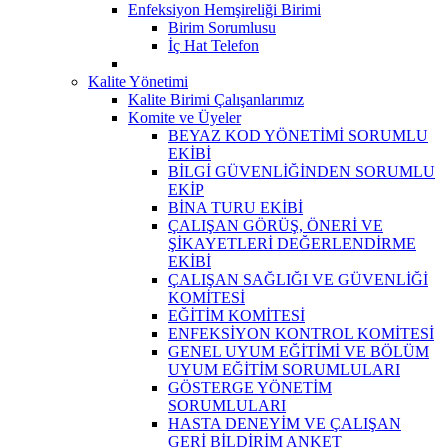
Enfeksiyon Hemşireliği Birimi
Birim Sorumlusu
İç Hat Telefon
Kalite Yönetimi
Kalite Birimi Çalışanlarımız
Komite ve Üyeler
BEYAZ KOD YÖNETİMİ SORUMLU
EKİBİ
BİLGİ GÜVENLİĞİNDEN SORUMLU
EKİP
BİNA TURU EKİBİ
ÇALIŞAN GÖRÜŞ, ÖNERİ VE
ŞİKAYETLERİ DEĞERLENDİRME
EKİBİ
ÇALIŞAN SAĞLIĞI VE GÜVENLİĞİ
KOMİTESİ
EĞİTİM KOMİTESİ
ENFEKSİYON KONTROL KOMİTESİ
GENEL UYUM EĞİTİMİ VE BÖLÜM
UYUM EĞİTİM SORUMLULARI
GÖSTERGE YÖNETİM
SORUMLULARI
HASTA DENEYİM VE ÇALIŞAN
GERİ BİLDİRİM ANKET