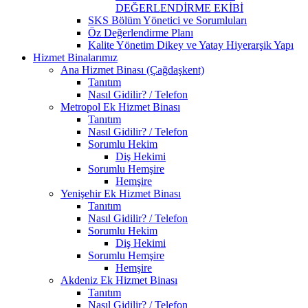
DEĞERLENDİRME EKİBİ
SKS Bölüm Yönetici ve Sorumluları
Öz Değerlendirme Planı
Kalite Yönetim Dikey ve Yatay Hiyerarşik Yapı
Hizmet Binalarımız
Ana Hizmet Binası (Çağdaşkent)
Tanıtım
Nasıl Gidilir? / Telefon
Metropol Ek Hizmet Binası
Tanıtım
Nasıl Gidilir? / Telefon
Sorumlu Hekim
Diş Hekimi
Sorumlu Hemşire
Hemşire
Yenişehir Ek Hizmet Binası
Tanıtım
Nasıl Gidilir? / Telefon
Sorumlu Hekim
Diş Hekimi
Sorumlu Hemşire
Hemşire
Akdeniz Ek Hizmet Binası
Tanıtım
Nasıl Gidilir? / Telefon