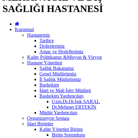
SAĞLIĞI HASTANESİ
Kurumsal
Hastanemiz
Tarihçe
Değerlerimiz
Amaç ve Hedeflerimiz
Kalite Politikamız &Misyon & Vizyon
Hastane Yönetimi
Sağlık Bakanımız
Genel Müdürümüz
İl Sağlık Müdürümüz
Başhekim
İdari ve Mali İşler Müdürü
Başhekim Yardımcıları
Uzm.Dr.Dt.Işık SARAL
Dt.Mehmet ERTEKİN
Müdür Yardımcıları
Organizasyon Şeması
İdari Birimler
Kalite Yönetim Birimi
Birim Sorumlusu