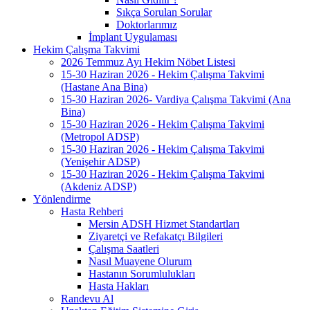
Sıkça Sorulan Sorular
Doktorlarımız
İmplant Uygulaması
Hekim Çalışma Takvimi
2026 Temmuz Ayı Hekim Nöbet Listesi
15-30 Haziran 2026 - Hekim Çalışma Takvimi
(Hastane Ana Bina)
15-30 Haziran 2026- Vardiya Çalışma Takvimi (Ana
Bina)
15-30 Haziran 2026 - Hekim Çalışma Takvimi
(Metropol ADSP)
15-30 Haziran 2026 - Hekim Çalışma Takvimi
(Yenişehir ADSP)
15-30 Haziran 2026 - Hekim Çalışma Takvimi
(Akdeniz ADSP)
Yönlendirme
Hasta Rehberi
Mersin ADSH Hizmet Standartları
Ziyaretçi ve Refakatçı Bilgileri
Çalışma Saatleri
Nasıl Muayene Olurum
Hastanın Sorumlulukları
Hasta Hakları
Randevu Al