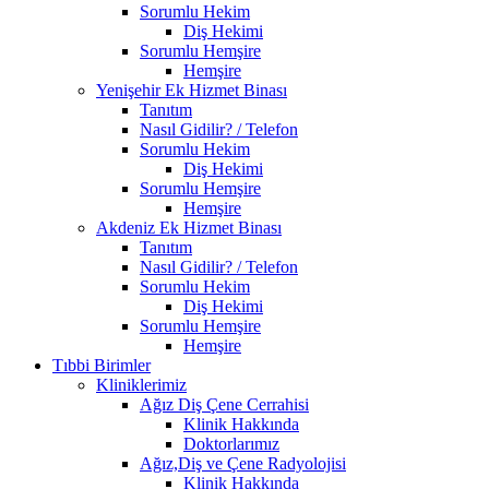
Sorumlu Hekim
Diş Hekimi
Sorumlu Hemşire
Hemşire
Yenişehir Ek Hizmet Binası
Tanıtım
Nasıl Gidilir? / Telefon
Sorumlu Hekim
Diş Hekimi
Sorumlu Hemşire
Hemşire
Akdeniz Ek Hizmet Binası
Tanıtım
Nasıl Gidilir? / Telefon
Sorumlu Hekim
Diş Hekimi
Sorumlu Hemşire
Hemşire
Tıbbi Birimler
Kliniklerimiz
Ağız Diş Çene Cerrahisi
Klinik Hakkında
Doktorlarımız
Ağız,Diş ve Çene Radyolojisi
Klinik Hakkında