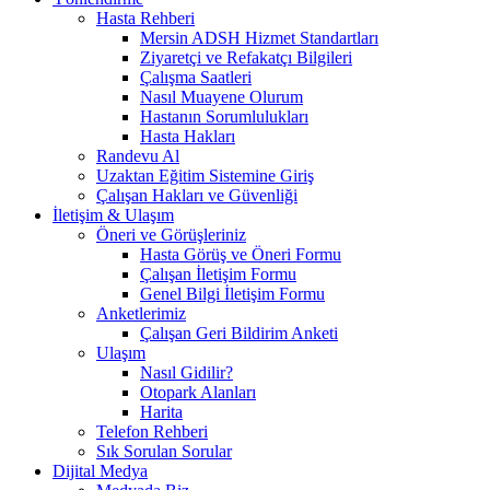
Hasta Rehberi
Mersin ADSH Hizmet Standartları
Ziyaretçi ve Refakatçı Bilgileri
Çalışma Saatleri
Nasıl Muayene Olurum
Hastanın Sorumlulukları
Hasta Hakları
Randevu Al
Uzaktan Eğitim Sistemine Giriş
Çalışan Hakları ve Güvenliği
İletişim & Ulaşım
Öneri ve Görüşleriniz
Hasta Görüş ve Öneri Formu
Çalışan İletişim Formu
Genel Bilgi İletişim Formu
Anketlerimiz
Çalışan Geri Bildirim Anketi
Ulaşım
Nasıl Gidilir?
Otopark Alanları
Harita
Telefon Rehberi
Sık Sorulan Sorular
Dijital Medya