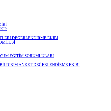
İBİ
KİP
ETLERİ DEĞERLENDİRME EKİBİ
OMİTESİ
UYUM EĞİTİM SORUMLULARI
I
 BİLDİRİM ANKET DEĞERLENDİRME EKİBİ