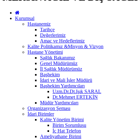
Kurumsal
Hastanemiz
Tarihçe
Değerlerimiz
Amaç ve Hedeflerimiz
Kalite Politikamız &Misyon & Vizyon
Hastane Yönetimi
Sağlık Bakanımız
Genel Müdürümüz
İl Sağlık Müdürümüz
Başhekim
İdari ve Mali İşler Müdürü
Başhekim Yardımcıları
Uzm.Dr.Dt.Işık SARAL
Dt.Mehmet ERTEKİN
Müdür Yardımcıları
Organizasyon Şeması
İdari Birimler
Kalite Yönetim Birimi
Birim Sorumlusu
İç Hat Telefon
Ameliyathane Birimi