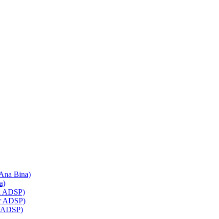
 Ana Bina)
a)
ol ADSP)
ir ADSP)
z ADSP)