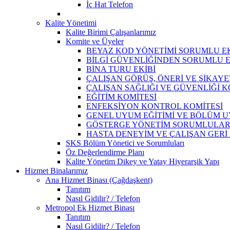
İç Hat Telefon
Kalite Yönetimi
Kalite Birimi Çalışanlarımız
Komite ve Üyeler
BEYAZ KOD YÖNETİMİ SORUMLU EK
BİLGİ GÜVENLİĞİNDEN SORUMLU E
BİNA TURU EKİBİ
ÇALIŞAN GÖRÜŞ, ÖNERİ VE ŞİKAY
ÇALIŞAN SAĞLIĞI VE GÜVENLİĞİ K
EĞİTİM KOMİTESİ
ENFEKSİYON KONTROL KOMİTESİ
GENEL UYUM EĞİTİMİ VE BÖLÜM 
GÖSTERGE YÖNETİM SORUMLULAR
HASTA DENEYİM VE ÇALIŞAN GERİ
SKS Bölüm Yönetici ve Sorumluları
Öz Değerlendirme Planı
Kalite Yönetim Dikey ve Yatay Hiyerarşik Yapı
Hizmet Binalarımız
Ana Hizmet Binası (Çağdaşkent)
Tanıtım
Nasıl Gidilir? / Telefon
Metropol Ek Hizmet Binası
Tanıtım
Nasıl Gidilir? / Telefon